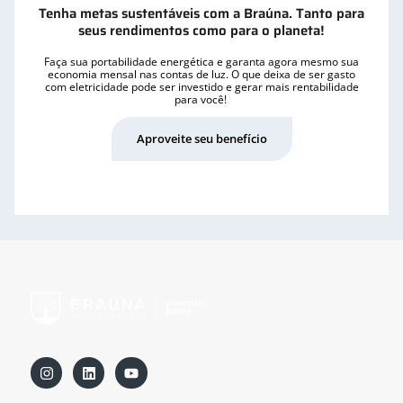
Tenha metas sustentáveis com a Braúna. Tanto para
seus rendimentos como para o planeta!
Faça sua portabilidade energética e garanta agora mesmo sua
economia mensal nas contas de luz. O que deixa de ser gasto
com eletricidade pode ser investido e gerar mais rentabilidade
para você!
Aproveite seu benefício
I
L
Y
n
i
o
s
n
u
t
k
t