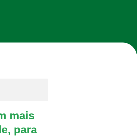
m mais
de, para