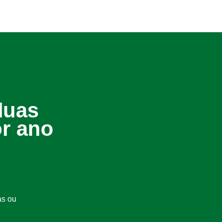
duas
or ano
as ou