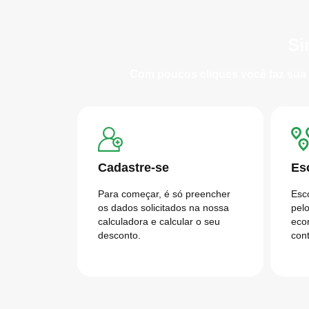
Si
Com poucos cliques você faz sua 
Cadastre-se
Es
Para começar, é só preencher
Esc
os dados solicitados na nossa
pelo
calculadora e calcular o seu
eco
desconto.
con