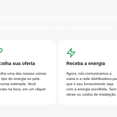
mples, como toda boa solução deve 
adesão e sua eletricidade chega da mesma forma que hoje, 
colha sua oferta
Receba a energia
olha uma das nossas usinas
Agora, nós comunicamos a
 tipo de energia ou pela
usina e a rede distribuidora pa
nomia estimada. Você
que o seu fornecimento seja
trata na hora, em um clique!
com a energia escolhida. Sem
obras ou custos de instalação.