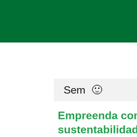
Sem
🙂
Empreenda co
sustentabilida