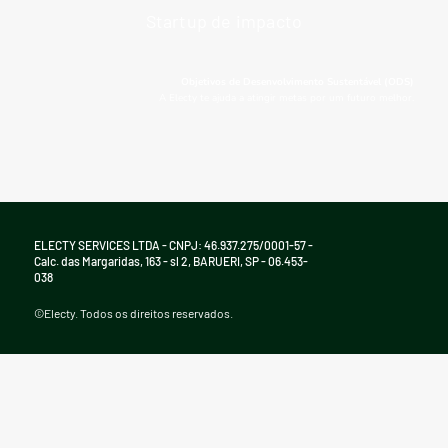
Startup de impacto
Objetivos de Desenvolvimento Sustentável (ODS)
A Electy te ajuda a atingir metas por um futuro melhor.
ELECTY SERVICES LTDA - CNPJ: 46.937.275/0001-57 -
Calc. das Margaridas, 163 - sl 2, BARUERI, SP - 06.453-
038
©Electy. Todos os direitos reservados.