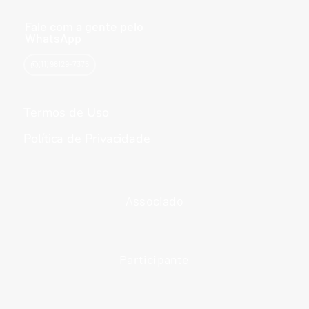
b
a
e
u
o
o
g
d
b
k
o
r
i
e
Fale com a gente pelo
k
a
n
WhatsApp
m
(11) 98129-7375
Termos de Uso
Política de Privacidade
Associado
Participante