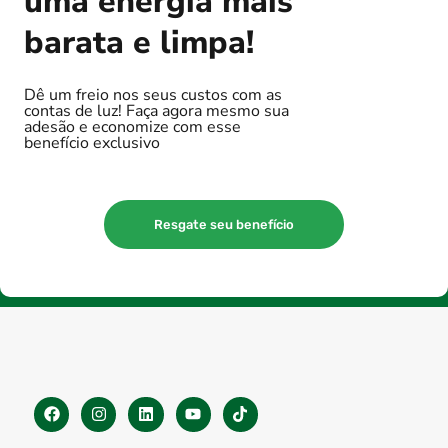
uma energia mais
barata e limpa!
Dê um freio nos seus custos com as
contas de luz! Faça agora mesmo sua
adesão e economize com esse
benefício exclusivo
Resgate seu benefício
F
I
L
Y
T
a
n
i
o
i
c
s
n
u
k
e
t
k
t
t