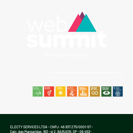
Startup de impacto
Objetivos de Desenvolvimento Sustentável (ODS)
A Electy te ajuda a atingir metas por um futuro melhor.
ELECTY SERVICES LTDA - CNPJ: 46.937.275/0001-57 -
Calc. das Margaridas, 163 - sl 2, BARUERI, SP - 06.453-