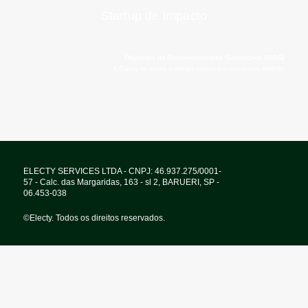
Startup de impacto
Objetivos de Desenvolvimento Sustentável (ODS)
A Electy te ajuda a atingir metas por um futuro melhor.
ELECTY SERVICES LTDA - CNPJ: 46.937.275/0001-
57 - Calc. das Margaridas, 163 - sl 2, BARUERI, SP -
06.453-038
©Electy. Todos os direitos reservados.