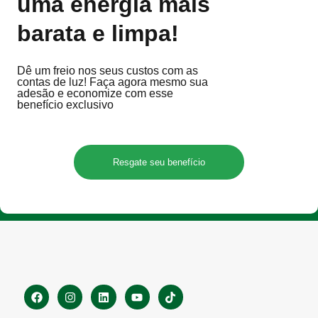
uma energia mais
barata e limpa!
Dê um freio nos seus custos com as
contas de luz! Faça agora mesmo sua
adesão e economize com esse
benefício exclusivo
Resgate seu benefício
F
I
L
Y
T
a
n
i
o
i
c
s
n
u
k
e
t
k
t
t