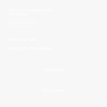
b
a
e
u
o
o
g
d
b
k
o
r
i
e
Fale com a gente pelo
k
a
n
WhatsApp
m
(11) 98129-7375
Termos de Uso
Política de Privacidade
Associado
Participante