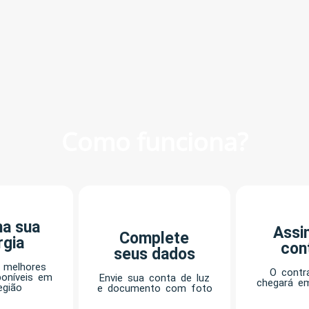
Como funciona?
ha sua
Assi
Complete
rgia
con
seus dados
 melhores
O contra
poníveis em
Envie sua conta de luz
chegará e
egião
e documento com foto