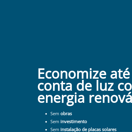
Economize até
conta de luz c
energia renováv
Sem
obras
Sem
investimento
Sem
instalação
de placas solares