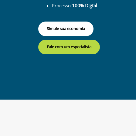
Processo
100% Digtal
Simule sua economia
Fale com um especialista