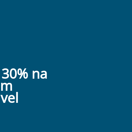
 30% na
om
el​