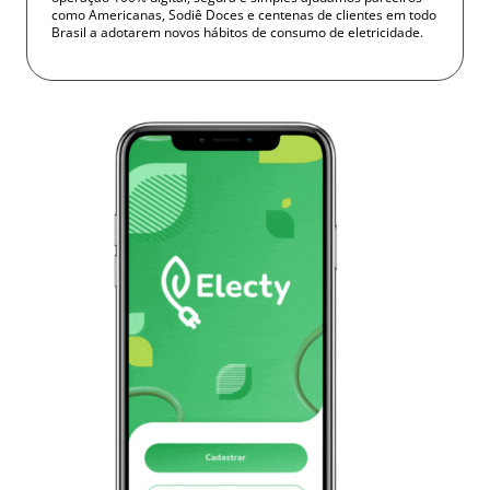
como Americanas, Sodiê Doces e centenas de clientes em todo
Brasil a adotarem novos hábitos de consumo de eletricidade.