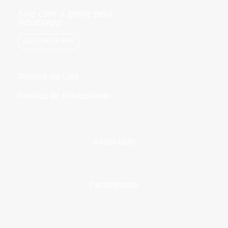
g
d
b
e
k
Fale com a gente pelo
r
i
e
r
a
n
WhatsApp
m
(21) 99148-6997
Termos de Uso
Política de Privacidade
Associado
Participante