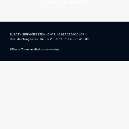
Startup de impacto
ELECTY SERVICES LTDA - CNPJ: 46.937.275/0001-57 -
Calc. das Margaridas, 163 - sl 2, BARUERI, SP - 06.453-038
©Electy. Todos os direitos reservados.