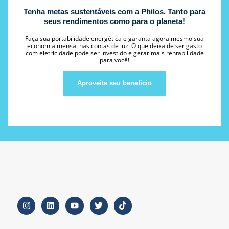
Tenha metas sustentáveis com a Philos. Tanto para
seus rendimentos como para o planeta!
Faça sua portabilidade energética e garanta agora mesmo sua
economia mensal nas contas de luz. O que deixa de ser gasto
com eletricidade pode ser investido e gerar mais rentabilidade
para você!
Aproveite seu benefício
I
L
Y
T
T
n
i
o
w
i
s
n
u
i
k
t
k
t
t
t
a
e
u
t
o