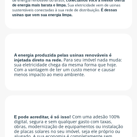
de energia renovável do Brasil,
conectamos você à melhor oferta
Sua eletricidade vem de usinas
de energia mais barata e limpa.
sustentáveis conectadas à sua rede de distribuição.
É dessas
usinas que vem sua energia limpa.
A energia produzida pelas usinas renováveis é
Para seu imóvel nada muda:
injetada direto na rede.
sua eletricidade chega da mesma forma que hoje.
Com a vantagem de ter um custo menor e causar
menos impacto ao meio ambiente.
Com uma adesão 100%
E pode acreditar, é só isso!
digital, segura e sem qualquer gasto com taxas,
obras, modernização de equipamentos ou instalação
de placas solares no seu imóvel, seja ele próprio ou
alugado. A sua economia é completamente sem