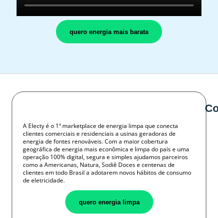
quero energia mais barata
Co
A Electy é o 1º marketplace de energia limpa que conecta
clientes comerciais e residenciais a usinas geradoras de
energia de fontes renováveis. Com a maior cobertura
geográfica de energia mais econômica e limpa do país e uma
operação 100% digital, segura e simples ajudamos parceiros
como a Americanas, Natura, Sodiê Doces e centenas de
clientes em todo Brasil a adotarem novos hábitos de consumo
de eletricidade.
quero energia limpa