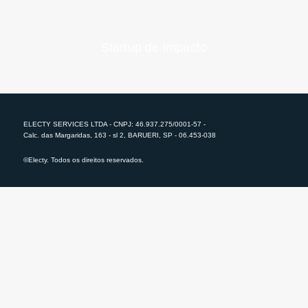
Startup de impacto
ELECTY SERVICES LTDA - CNPJ: 46.937.275/0001-57 -
Calc. das Margaridas, 163 - sl 2, BARUERI, SP - 06.453-038
©Electy. Todos os direitos reservados.