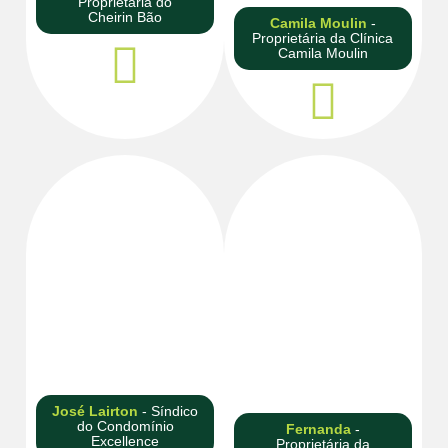
Proprietária do
Cheirin Bão
Camila Moulin
-
Proprietária da Clínica
Camila Moulin
Essa ideia vai nos dar
Com a economia que
uma margem boa para
estamos tendo,
a gente fazer outros
conseguimos reinvestir
projetos. A gente quer
de várias formas, como
voltar essa economia
por exemplo com a
principalmente para a
aquisição de barris
segurança."
para aumentar nosso
armazenamento.”
José Lairton
- Síndico
do Condomínio
Fernanda
-
Excellence
Proprietária da