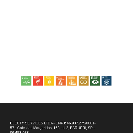
Startup de impacto
Objetivos de Desenvolvimento Sustentável (ODS)
A Electy te ajuda a atingir metas por um futuro melhor.
ELECTY SERVICES LTDA - CNPJ: 46.937.275/0001-
57 - Calc. das Margaridas, 163 - sl 2, BARUERI, SP -
06.453-038