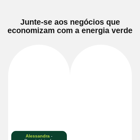
Junte-se aos negócios que
economizam com a energia verde
Eu indico esse serviço.
Na minha clínica,
Já estamos atrasados
temos uma forte
em começar a fazer
consciência ambiental.
alguma coisa para
Já realizávamos
ajudar o planeta, e
algumas ações, como
fazer essa escolha
a coleta seletiva, e
sustentável faz com
agora conseguimos
que eu sinta que estou
contribuir ainda mais
fazendo a coisa certa.”
com os recursos do
planeta ao consumir
energia limpa.”
Alessandra
-