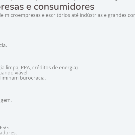
presas e consumidores
sde microempresas e escritórios até indústrias e grandes co
ia.
a limpa, PPA, créditos de energia).
uando viável.
eliminam burocracia.
agem.
 ESG.
tadores.