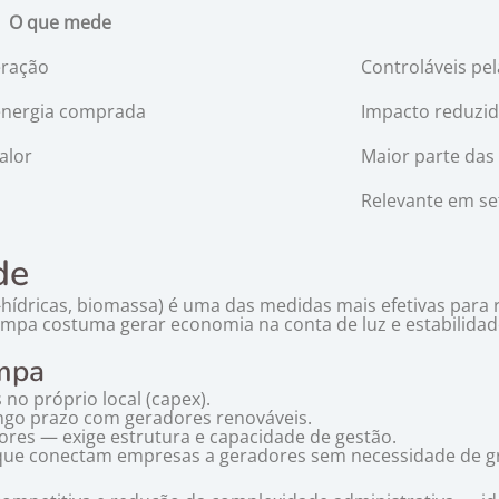
O que mede
eração
Controláveis pe
energia comprada
Impacto reduzid
alor
Maior parte das
Relevante em se
de
as-hídricas, biomassa) é uma das medidas mais efetivas par
impa costuma gerar economia na conta de luz e estabilidade
impa
no próprio local (capex).
ngo prazo com geradores renováveis.
res — exige estrutura e capacidade de gestão.
 que conectam empresas a geradores sem necessidade de gra