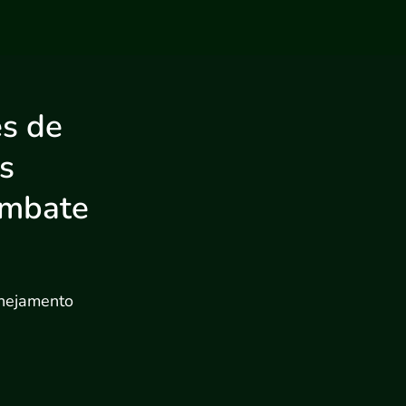
es de
s
ombate
anejamento