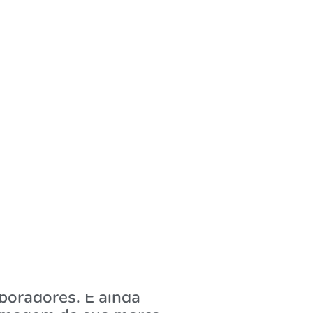
fício que pode fazer a
so dos seus clientes,
aboradores. E ainda