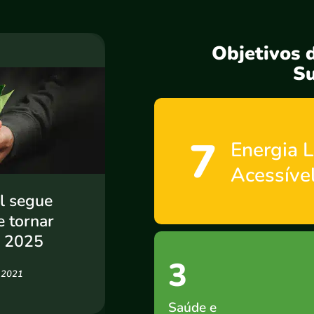
Objetivos 
Su
7
Energia 
Acessíve
l segue
 tornar
é 2025
3
, 2021
Saúde e