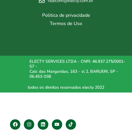
falecom@electy.com.br
Politica de privacidade
Termos de Uso
ELECTY SERVICES LTDA - CNPJ: 46.937.275/0001-
57 -
Calc das Margaridas, 163 - sl 2, BARUERI, SP -
06.453-038
todos os direitos reservados electy 2022
F
I
L
Y
T
a
n
i
o
i
c
s
n
u
k
e
t
k
t
t