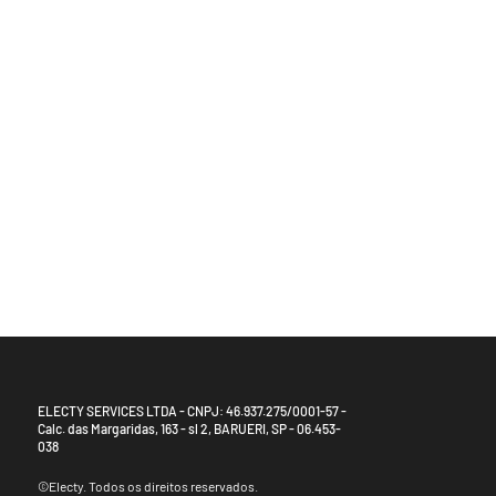
Startup de impacto
Objetivos de Desenvolvimento Sustentável (ODS)
A Electy te ajuda a atingir metas por um futuro melhor.
ELECTY SERVICES LTDA - CNPJ: 46.937.275/0001-57 -
Calc. das Margaridas, 163 - sl 2, BARUERI, SP - 06.453-
038
©Electy. Todos os direitos reservados.