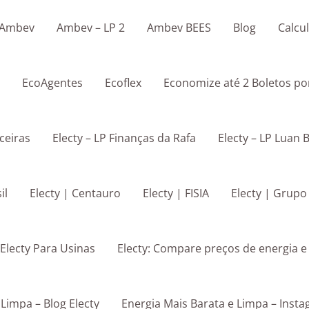
Ambev
Ambev – LP 2
Ambev BEES
Blog
Calcu
EcoAgentes
Ecoflex
Economize até 2 Boletos po
ceiras
Electy – LP Finanças da Rafa
Electy – LP Luan 
il
Electy | Centauro
Electy | FISIA
Electy | Grupo
Electy Para Usinas
Electy: Compare preços de energia 
 Limpa – Blog Electy
Energia Mais Barata e Limpa – Insta