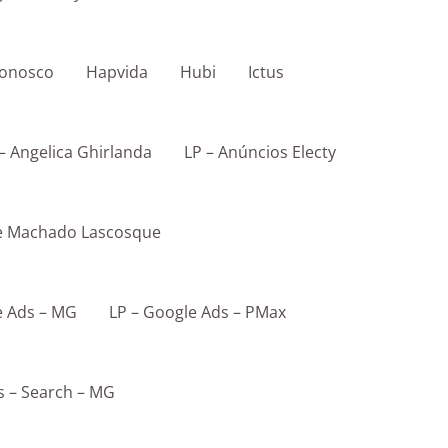
Conosco
Hapvida
Hubi
Ictus
– Angelica Ghirlanda
LP – Anúncios Electy
pe Machado Lascosque
e Ads – MG
LP – Google Ads – PMax
s – Search – MG