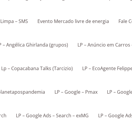
e Limpa – SMS
Evento Mercado livre de energia
Fale 
P – Angélica Ghirlanda (grupos)
LP – Anúncio em Carros 
Lp – Copacabana Talks (Tarcizio)
LP – EcoAgente Felip
 @planetapospandemia
LP – Google – Pmax
LP – Googl
rch
LP – Google Ads – Search – exMG
LP – Google Ad