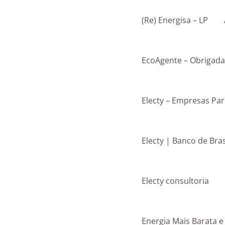
Ir
para
(Re) Energisa – LP
o
conteúdo
EcoAgente – Obrigada
Electy – Empresas Par
Electy | Banco de Bras
Electy consultoria
Energia Mais Barata e