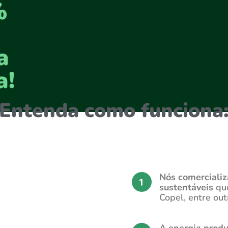
%
a
a!
Entenda como funciona
a o
Nós comercializ
sustentáveis
qu
Copel, entre out