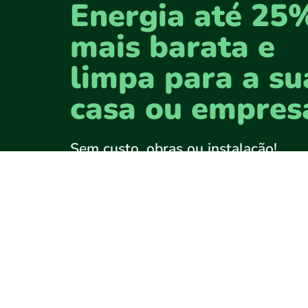
Energia até 25
mais barata e
limpa para a su
casa ou empres
Sem custo, obras ou instalação!
Faz bem para o planeta, faz bem par
seu bolso