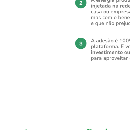
A energia produ
injetada na red
casa ou empres
mas com o benef
e que não preju
A adesão é 100%
plataforma.
E vo
investimento
ou
para aproveitar 