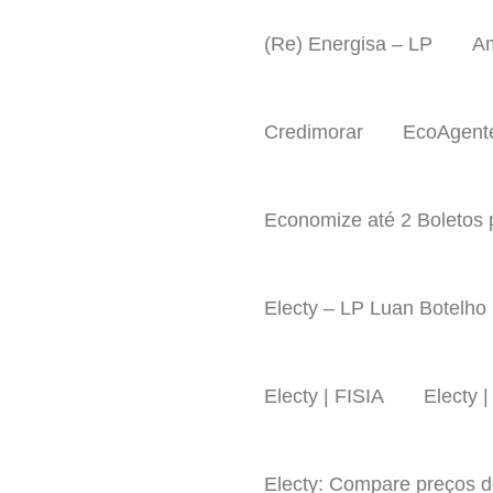
Ir
para
(Re) Energisa – LP
A
o
conteúdo
Credimorar
EcoAgente
Economize até 2 Boletos 
Electy – LP Luan Botelho
Electy | FISIA
Electy 
Electy: Compare preços d