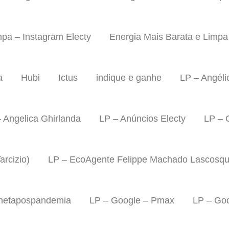
mpa – Instagram Electy
Energia Mais Barata e Limp
a
Hubi
Ictus
indique e ganhe
LP – Angéli
 Angelica Ghirlanda
LP – Anúncios Electy
LP – 
rcizio)
LP – EcoAgente Felippe Machado Lascosq
lanetapospandemia
LP – Google – Pmax
LP – Go