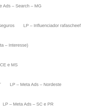
e Ads – Search – MG
Seguros
LP – Influenciador rafascheef
a – Interesse)
 CE e MS
T
LP – Meta Ads – Nordeste
LP – Meta Ads – SC e PR