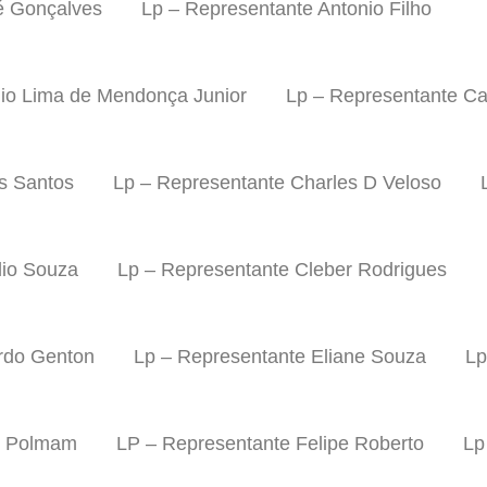
é Gonçalves
Lp – Representante Antonio Filho
nio Lima de Mendonça Junior
Lp – Representante Ca
s Santos
Lp – Representante Charles D Veloso
dio Souza
Lp – Representante Cleber Rodrigues
rdo Genton
Lp – Representante Eliane Souza
Lp
o Polmam
LP – Representante Felipe Roberto
Lp