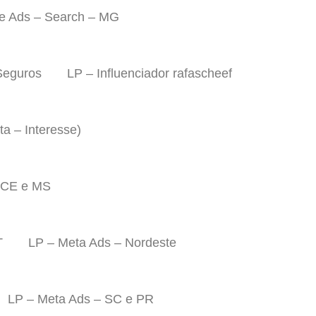
e Ads – Search – MG
Seguros
LP – Influenciador rafascheef
a – Interesse)
 CE e MS
T
LP – Meta Ads – Nordeste
LP – Meta Ads – SC e PR