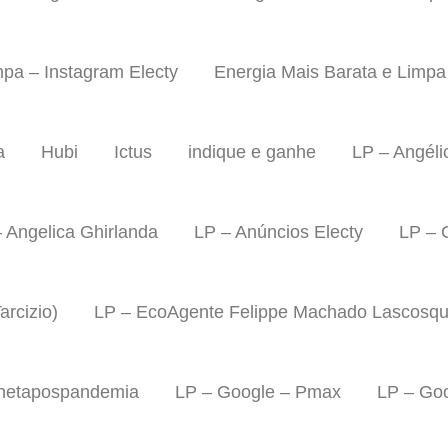
mpa – Instagram Electy
Energia Mais Barata e Limp
a
Hubi
Ictus
indique e ganhe
LP – Angéli
 Angelica Ghirlanda
LP – Anúncios Electy
LP – 
rcizio)
LP – EcoAgente Felippe Machado Lascosq
lanetapospandemia
LP – Google – Pmax
LP – Go