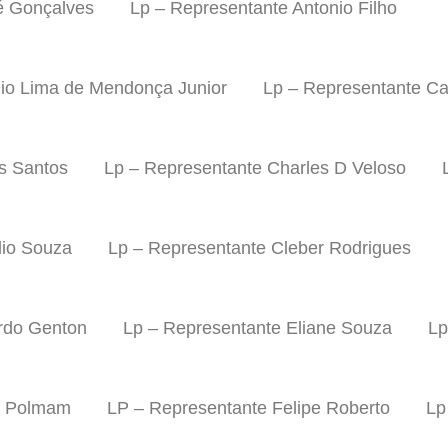
é Gonçalves
Lp – Representante Antonio Filho
nio Lima de Mendonça Junior
Lp – Representante Ca
s Santos
Lp – Representante Charles D Veloso
dio Souza
Lp – Representante Cleber Rodrigues
rdo Genton
Lp – Representante Eliane Souza
Lp
o Polmam
LP – Representante Felipe Roberto
Lp