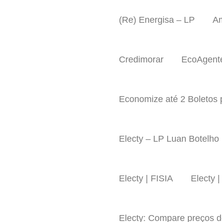
Ir
para
(Re) Energisa – LP
A
o
conteúdo
Credimorar
EcoAgente
Economize até 2 Boletos 
Electy – LP Luan Botelho
Electy | FISIA
Electy 
Electy: Compare preços d