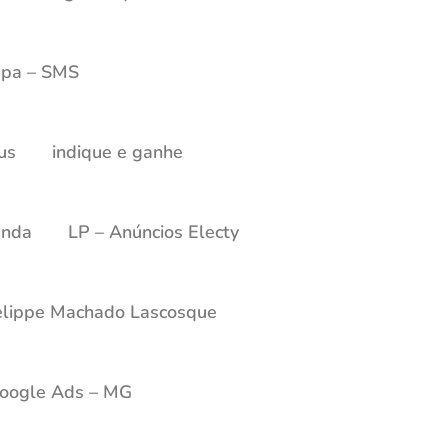
mpa – SMS
tus
indique e ganhe
anda
LP – Anúncios Electy
elippe Machado Lascosque
Google Ads – MG