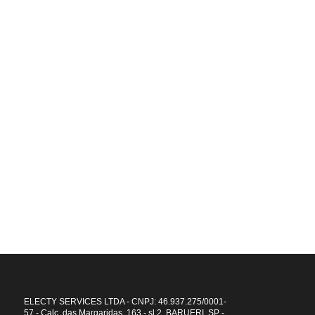
Associado​
Startup de impacto
Objetivos de Desenvolvimento Sustentável (ODS)
A Electy te ajuda a atingir metas por um futuro melhor.
ELECTY SERVICES LTDA - CNPJ: 46.937.275/0001-
57 - Calc. das Margaridas, 163 - sl 2, BARUERI, SP -