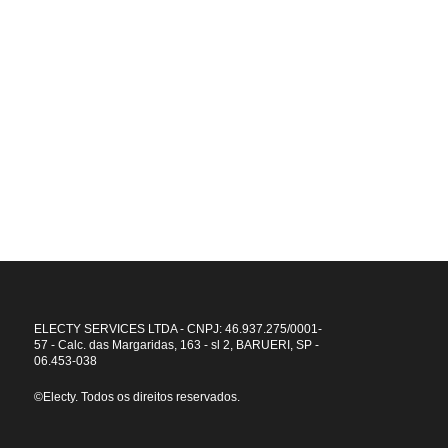
Objetivos de Desenvolvimento Sustentável (ODS)
A Electy te ajuda a atingir metas por um futuro melhor.
ELECTY SERVICES LTDA - CNPJ: 46.937.275/0001-
57 - Calc. das Margaridas, 163 - sl 2, BARUERI, SP -
06.453-038
©Electy. Todos os direitos reservados.