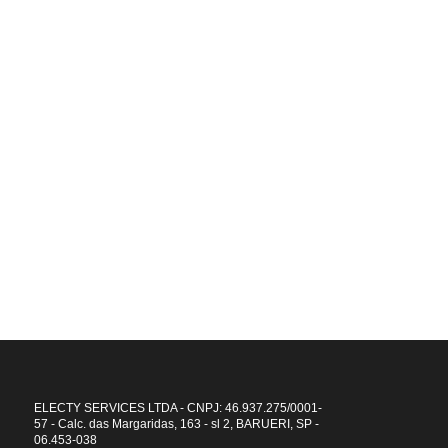
Startup de impacto
Objetivos de Desenvolvimento Sustentável (ODS)
A Electy te ajuda a atingir metas por um futuro melhor.
ELECTY SERVICES LTDA - CNPJ: 46.937.275/0001-
57 - Calc. das Margaridas, 163 - sl 2, BARUERI, SP -
06.453-038